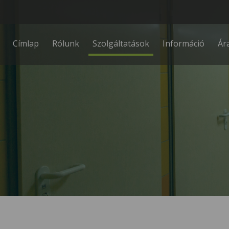
Fő navigáció
Címlap
Rólunk
Szolgáltatások
Információ
Ár