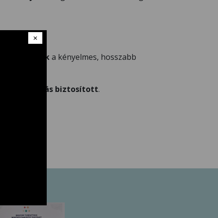
×
pek, vasalók
a kényelmes, hosszabb
vizes ellátás biztosított
.