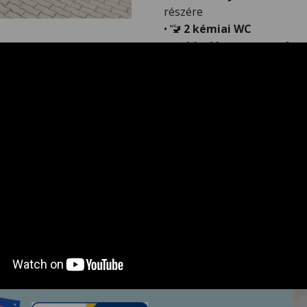
részére
•
🚾
2 kémiai WC
•
🍽️
14 edénymosogató
•
🧺
4 textilmosó medence
•
🧼
Mosógépek, szárítógé
tartózkodáshoz
🔹
Mindenhol hideg-meleg 
Minősítéseink