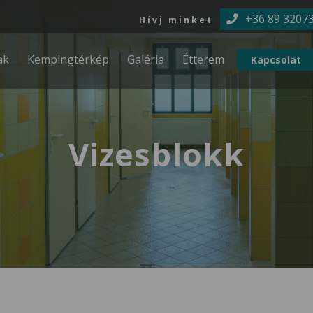
Ugrás a tartalomra
+36 89 3207
Hívj minket
ak
Kempingtérkép
Galéria
Étterem
Kapcsolat
Vizesblokk