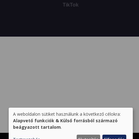
TikTok
A weboldalon sütiket használunk a következő célokra:
Személyes
Alapvető funkciók & Külső forrásból származó
beágyazott tartalom
.
adatok