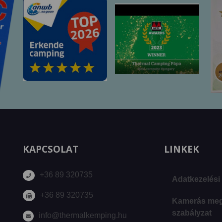
KAPCSOLAT
LINKEK
+36 89 320735
Adatkezelési 
+36 89 320735
Kamerás megf
szabályzat
info@thermalkemping.hu