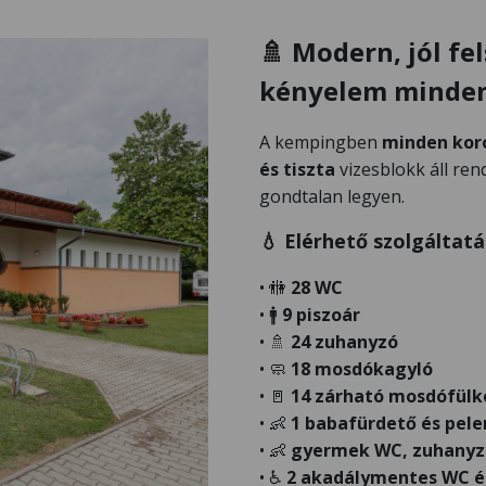
🚿
Modern, jól fel
kényelem minde
A kempingben
minden koro
és tiszta
vizesblokk áll ren
gondtalan legyen.
💧
Elérhető szolgáltatá
•
🚻
28 WC
•
🚹
9 piszoár
•
🚿
24 zuhanyzó
•
🧼
18 mosdókagyló
•
🚪
14 zárható mosdófülk
•
👶
1 babafürdető és pele
•
👶
gyermek WC, zuhanyz
•
♿
2 akadálymentes WC é