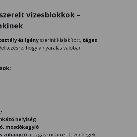
szerelt vizesblokkok –
nkinek
sztály és igény
szerint kialakított,
tágas
delkezésre, hogy a nyaralás valóban
sok:
e
nkázó helyiség
ó, mosdókagyló
s zuhanyzó
mozgáskorlátozott vendégek