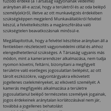
fűződő érdeke (a Társaság vagyonának védelme)
arányban áll-e azzal, hogy a területről és az oda belépő
személy(ek)ről, illetve az ott munkavégzés érdekében
szükségképpen megjelenő Munkavállalókról felvétel
készül, a felvételkészítés a magánszférába való
szükségtelen beavatkozásnak minősül-e.
Megállapítottuk, hogy a felvétel készítése arányban áll a
fentiekben részletezett vagyonvédelmi céllal és ahhoz
elengedhetetlenül szükséges. A Társaság ugyanis más
módon, mint a kamerarendszer alkalmazása, nem tudja
nyomon követni, feltárni, bizonyítani a megfigyelt
területre való esetleges jogosulatlan belépést, az ott
tárolt eszközökre, vagyontárgyakra elkövetett
jogellenes cselekményeket, az elkövető személyét. A
kamerás megfigyelés alkalmazása a területre
jogosulatlanul belépő természetes személyek jogainak,
jogos érdekeinek aránytalan korlátozásával nem jár,
továbbá a jogellenes behatolást