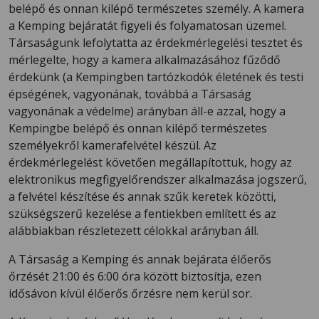
belépő és onnan kilépő természetes személy. A kamera
a Kemping bejáratát figyeli és folyamatosan üzemel.
Társaságunk lefolytatta az érdekmérlegelési tesztet és
mérlegelte, hogy a kamera alkalmazásához fűződő
érdekünk (a Kempingben tartózkodók életének és testi
épségének, vagyonának, továbbá a Társaság
vagyonának a védelme) arányban áll-e azzal, hogy a
Kempingbe belépő és onnan kilépő természetes
személyekről kamerafelvétel készül. Az
érdekmérlegelést követően megállapítottuk, hogy az
elektronikus megfigyelőrendszer alkalmazása jogszerű,
a felvétel készítése és annak szűk keretek közötti,
szükségszerű kezelése a fentiekben említett és az
alábbiakban részletezett célokkal arányban áll.
A Társaság a Kemping és annak bejárata élőerős
őrzését 21:00 és 6:00 óra között biztosítja, ezen
idősávon kívül élőerős őrzésre nem kerül sor.