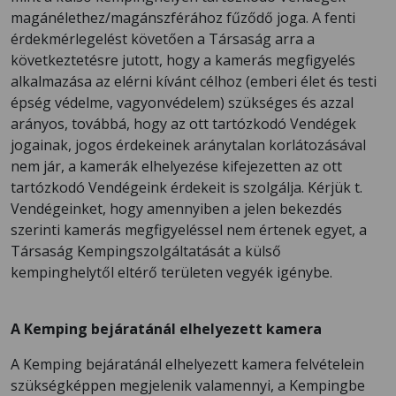
magánélethez/magánszférához fűződő joga. A fenti
érdekmérlegelést követően a Társaság arra a
következtetésre jutott, hogy a kamerás megfigyelés
alkalmazása az elérni kívánt célhoz (emberi élet és testi
épség védelme, vagyonvédelem) szükséges és azzal
arányos, továbbá, hogy az ott tartózkodó Vendégek
jogainak, jogos érdekeinek aránytalan korlátozásával
nem jár, a kamerák elhelyezése kifejezetten az ott
tartózkodó Vendégeink érdekeit is szolgálja. Kérjük t.
Vendégeinket, hogy amennyiben a jelen bekezdés
szerinti kamerás megfigyeléssel nem értenek egyet, a
Társaság Kempingszolgáltatását a külső
kempinghelytől eltérő területen vegyék igénybe.
A Kemping bejáratánál elhelyezett kamera
A Kemping bejáratánál elhelyezett kamera felvételein
szükségképpen megjelenik valamennyi, a Kempingbe