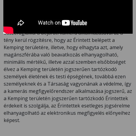
semmilyen módon nem befolyásolja, arra a kamera nem
lát rá. A szóban forgó kamerás megfigyelés a
Munkavállalók magánéletébe, magánszférájába
indokolatlan beavatkozást nem valósít meg. A fentieket
összefoglalva: a bejárati kamera alkalmazásával az a
tény kerül rögzítésre, hogy az Érintett belépett a
Kemping területére, illetve, hogy elhagyta azt, amely
magánszférába való beavatkozás elhanyagolható,
minimális mértékű, illetve azzal szemben elsőbbséget
élvez a Kemping területén jogszerűen tartózkodó
személyek életének és testi épségének, továbbá ezen
személyeknek és a Társaság vagyonának a védelme, így
a kamerás megfigyelőrendszer alkalmazása jogszerű, az
a Kemping területén jogszerűen tartózkodó Érintettek
érdekeit is szolgálja, az Érintettek esetleges jogsérelme
elhanyagolható az elektronikus megfigyelés előnyeihez
képest.