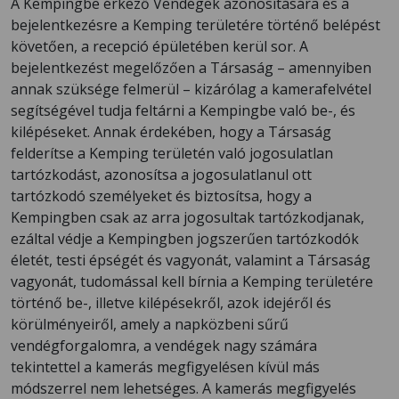
A Kempingbe érkező Vendégek azonosítására és a
bejelentkezésre a Kemping területére történő belépést
követően, a recepció épületében kerül sor. A
bejelentkezést megelőzően a Társaság – amennyiben
annak szüksége felmerül – kizárólag a kamerafelvétel
segítségével tudja feltárni a Kempingbe való be-, és
kilépéseket. Annak érdekében, hogy a Társaság
felderítse a Kemping területén való jogosulatlan
tartózkodást, azonosítsa a jogosulatlanul ott
tartózkodó személyeket és biztosítsa, hogy a
Kempingben csak az arra jogosultak tartózkodjanak,
ezáltal védje a Kempingben jogszerűen tartózkodók
életét, testi épségét és vagyonát, valamint a Társaság
vagyonát, tudomással kell bírnia a Kemping területére
történő be-, illetve kilépésekről, azok idejéről és
körülményeiről, amely a napközbeni sűrű
vendégforgalomra, a vendégek nagy számára
tekintettel a kamerás megfigyelésen kívül más
módszerrel nem lehetséges. A kamerás megfigyelés