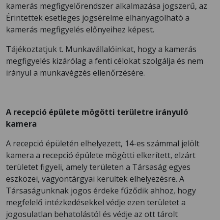
kamerás megfigyelőrendszer alkalmazása jogszerű, az
Érintettek esetleges jogsérelme elhanyagolható a
kamerás megfigyelés előnyeihez képest.
Tájékoztatjuk t. Munkavállalóinkat, hogy a kamerás
megfigyelés kizárólag a fenti célokat szolgálja és nem
irányul a munkavégzés ellenőrzésére.
A recepció épülete mögötti területre irányuló
kamera
A recepció épületén elhelyezett, 14-es számmal jelölt
kamera a recepció épülete mögötti elkerített, elzárt
területet figyeli, amely területen a Társaság egyes
eszközei, vagyontárgyai kerültek elhelyezésre. A
Társaságunknak jogos érdeke fűződik ahhoz, hogy
megfelelő intézkedésekkel védje ezen területet a
jogosulatlan behatolástól és védje az ott tárolt