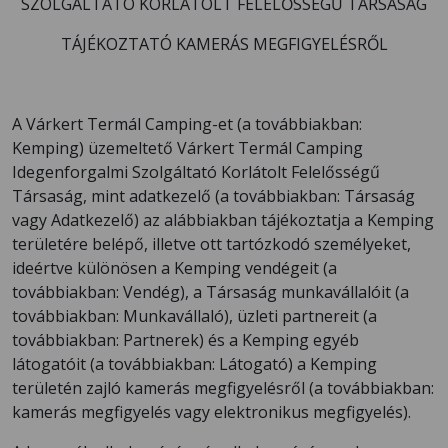
SZOLGÁLTATÓ KORLÁTOLT FELELŐSSÉGŰ TÁRSASÁG
TÁJÉKOZTATÓ KAMERÁS MEGFIGYELÉSRŐL
A Várkert Termál Camping-et (a továbbiakban:
Kemping) üzemeltető Várkert Termál Camping
Idegenforgalmi Szolgáltató Korlátolt Felelősségű
Társaság, mint adatkezelő (a továbbiakban: Társaság
vagy Adatkezelő) az alábbiakban tájékoztatja a Kemping
területére belépő, illetve ott tartózkodó személyeket,
ideértve különösen a Kemping vendégeit (a
továbbiakban: Vendég), a Társaság munkavállalóit (a
továbbiakban: Munkavállaló), üzleti partnereit (a
továbbiakban: Partnerek) és a Kemping egyéb
látogatóit (a továbbiakban: Látogató) a Kemping
területén zajló kamerás megfigyelésről (a továbbiakban:
kamerás megfigyelés vagy elektronikus megfigyelés).