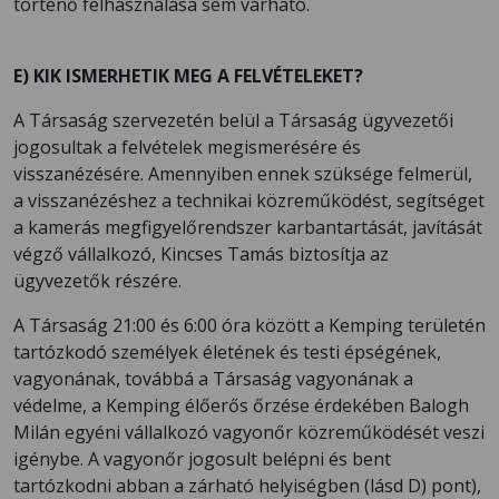
történő felhasználása sem várható.
E) KIK ISMERHETIK MEG A FELVÉTELEKET?
A Társaság szervezetén belül a Társaság ügyvezetői
jogosultak a felvételek megismerésére és
visszanézésére. Amennyiben ennek szüksége felmerül,
a visszanézéshez a technikai közreműködést, segítséget
a kamerás megfigyelőrendszer karbantartását, javítását
végző vállalkozó, Kincses Tamás biztosítja az
ügyvezetők részére.
A Társaság 21:00 és 6:00 óra között a Kemping területén
tartózkodó személyek életének és testi épségének,
vagyonának, továbbá a Társaság vagyonának a
védelme, a Kemping élőerős őrzése érdekében Balogh
Milán egyéni vállalkozó vagyonőr közreműködését veszi
igénybe. A vagyonőr jogosult belépni és bent
tartózkodni abban a zárható helyiségben (lásd D) pont),