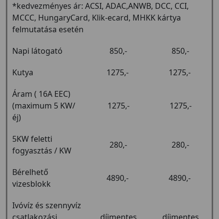
*kedvezményes ár: ACSI, ADAC,ANWB, DCC, CCI,
MCCC, HungaryCard, Klik-ecard, MHKK kártya
felmutatása esetén
Napi látogató
850,-
850,-
Kutya
1275,-
1275,-
Áram ( 16A EEC)
(maximum 5 KW/
1275,-
1275,-
éj)
5KW feletti
280,-
280,-
fogyasztás / KW
Bérelhető
4890,-
4890,-
vizesblokk
Ivóvíz és szennyvíz
csatlakozási
díjmentes
díjmentes