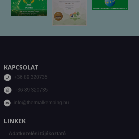
KAPCSOLAT
+36 89 320735
+36 89 320735
info@thermalkemping.hu
LINKEK
Adatkezelési tájékoztató