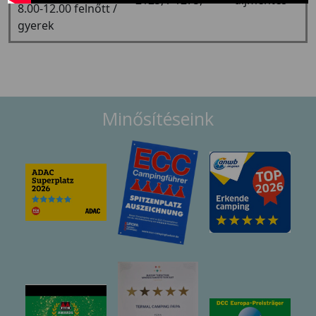
2125,-/ 1275,-
díjmentes
8.00-12.00 felnőtt /
gyerek
Minősítéseink