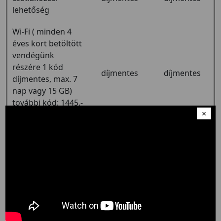
lehetőség
Wi-Fi ( minden 4
éves kort betöltött
vendégünk
részére 1 kód
díjmentes
díjmentes
díjmentes, max. 7
nap vagy 15 GB)
további kód: 1445,-
×
/db
Külső parkoló 50
8500,-
8500,-
m2
Üdülőhelyi adó (18
750,-
750,-
év felett)
Korai
bejelentkezés: