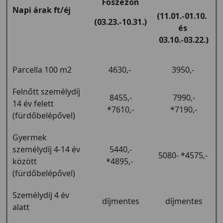
Főszezon
Napi árak ft/éj
(11.01.-01.10.
(03.23.-10.31.)
és
03.10.-03.22.)
Parcella 100 m2
4630,-
3950,-
Felnőtt személydíj
8455,-
7990,-
14 év felett
*7610,-
*7190,-
(fürdőbelépővel)
Gyermek
személydíj 4-14 év
5440,-
5080- *4575,-
között
*4895,-
(fürdőbelépővel)
Személydíj 4 év
díjmentes
díjmentes
alatt