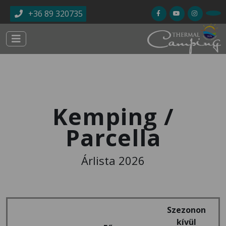
Ugrás a tartalomra
+36 89 320735
Kemping /
Parcella
Árlista 2026
Szezonon
kívül