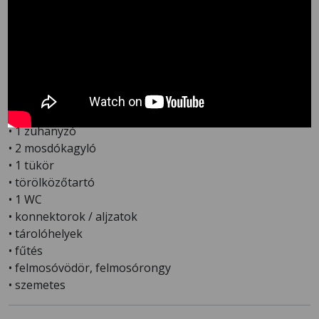
6 modern, külön bérelhető vizesblokk
áll
rendelkezésre, hogy a kempingezés még kényelmesebb
legyen.
A létesítmény
március közepétől október végéig
bérelhető.
🛁
Minden egység felszereltsége:
• 1 zuhanyzó
• 2 mosdókagyló
• 1 tükör
• törölközőtartó
• 1 WC
• konnektorok / aljzatok
• tárolóhelyek
• fűtés
• felmosóvödör, felmosórongy
• szemetes