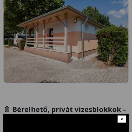
🚿
Bérelhető, privát vizesblokkok –
extra kényelem a 48-as parcellán
×