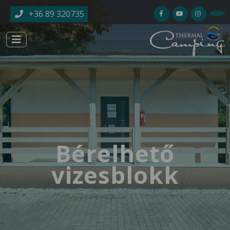
Ugrás a tartalomra
+36 89 320735
Bérelhető
vizesblokk