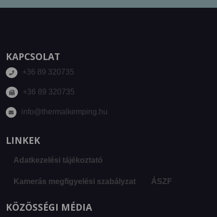
KAPCSOLAT
+36 89 320735
+36 89 320735
info@thermalkemping.hu
LINKEK
Adatkezelési tájékoztató
Kamerás megfigyelési szabályzat
ÁSZF
KÖZÖSSÉGI MÉDIA