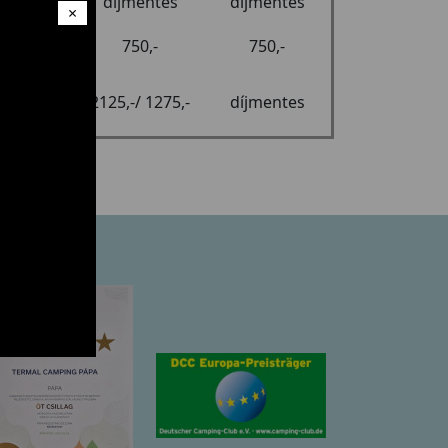
díjmentes
díjmentes
×
750,-
750,-
erek
2125,-/ 1275,-
díjmentes