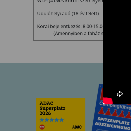
Wi-Fi (4 éves kortól személyenként 1 kód d
Üdülőhelyi adó (18 év felett)
Korai bejelentkezé
(Amennyiben a faház szabad. Kérjük e