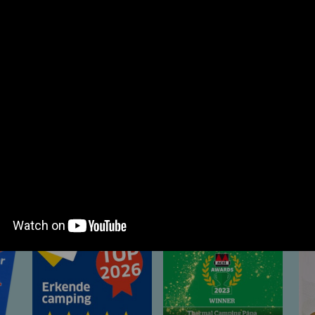
íjmentes, max. 7 nap vagy 15 GB) további kód: 1445,- /db
s: 8.00-15.00 felnőtt / gy
gyeztessen a recepcióval.)
Minősítéseink