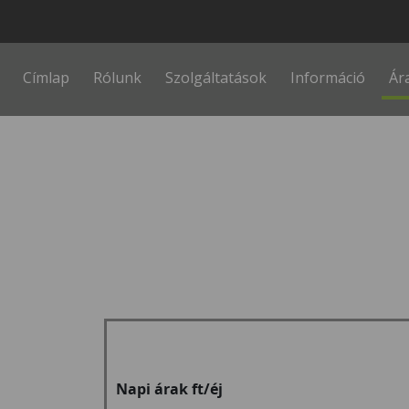
Fő navigáció
Címlap
Rólunk
Szolgáltatások
Információ
Ár
Napi árak ft/éj