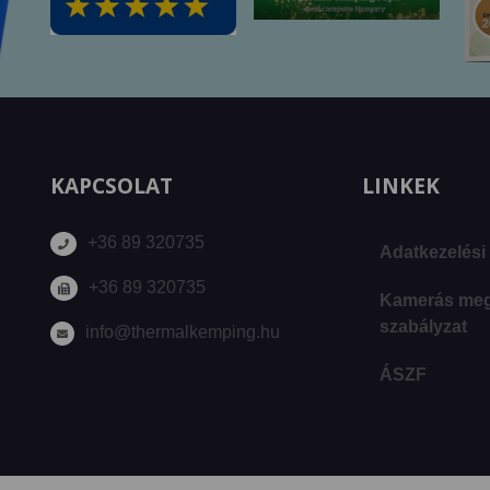
KAPCSOLAT
LINKEK
+36 89 320735
Adatkezelési 
+36 89 320735
Kamerás megf
szabályzat
info@thermalkemping.hu
ÁSZF