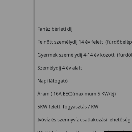
Faház bérleti díj
Felnőtt személydíj 14 év felett (fürdőbelép
Gyermek személydíj 4-14 év között (fürdő
Személydíj 4 év alatt
Napi látogató
Áram ( 16A EEC)(maximum 5 KW/éj)
5KW feletti fogyasztás / KW
Ivóvíz és szennyvíz csatlakozási lehetőség