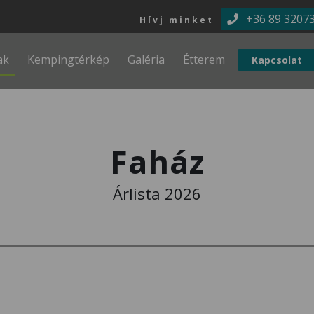
Ugrás a tartalomra
+36 89 3207
Hívj minket
ak
Kempingtérkép
Galéria
Étterem
Kapcsolat
Faház
Árlista 2026