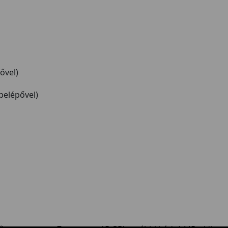
ővel)
belépővel)