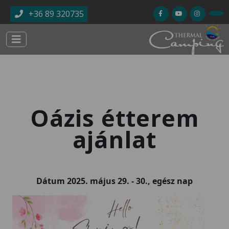
Ugrás a tartalomra
+36 89 320735
Oázis étterem
ajánlat
Dátum
2025. május 29.
-
30., egész nap
Kép