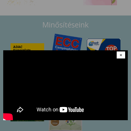
Minősítéseink
×