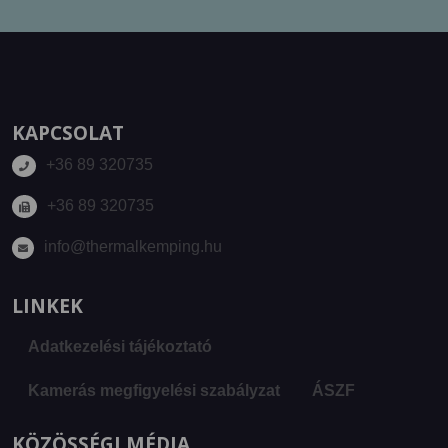
KAPCSOLAT
+36 89 320735
+36 89 320735
info@thermalkemping.hu
LINKEK
Adatkezelési tájékoztató
Kamerás megfigyelési szabályzat
ÁSZF
KÖZÖSSÉGI MÉDIA