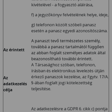
kivételével - a fogyasztó aláírása,
f) a jegyzőkönyv felvételének helye, ideje,
g) telefonon közölt szóbeli panasz
esetén a panasz egyedi azonosítószáma.
A panaszt tevő természetes személy,
továbbá a panasz tartalmától függően
Az érintett
az abban foglalt személyes adatok által
beazonosítható további érintett.
A Társasághoz szóban, telefonon,
írásban és elektronikus levelezés útján
érkező panaszok kezelése, az Fgytv. 17/A.
Az
§-ában foglalt jogi kötelezettség
adatkezelés
teljesítése.
célja
Az adatkezelésre a GDPR 6. cikk c) pontja