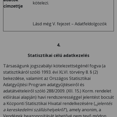
kötelezi.
címzettje
Lásd még V. fejezet – Adatfeldolgozók
4.
Statisztikai célú adatkezelés
Társaságunk jogszabályi kötelezettségénél fogva (a
statisztikáról szóló 1993. évi XLVI. törvény 8. § (2)
bekezdése, valamint az Országos Statisztikai
Adatgyűjtési Program adatgyűjtéseiről és
adatátvételeiről szóló 288/2009. (XII. 15.) Korm. rendelet
előírásai alapján) havi rendszerességgel jelentést bocsát
a Központi Statisztikai Hivatal rendelkezésére („
jelentés
a kereskedelmi szálláshelyekről
”), amely anonim, a
Vendégek beazonosítását lehetővé nem tevő módon