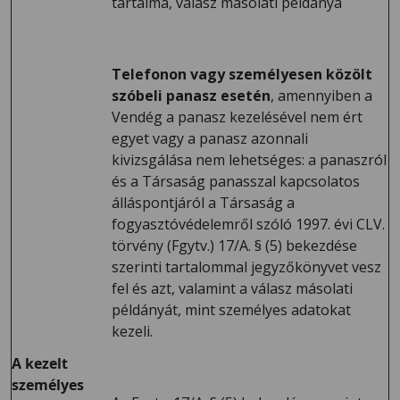
tartalma, válasz másolati példánya
Telefonon vagy személyesen közölt
szóbeli panasz esetén
, amennyiben a
Vendég a panasz kezelésével nem ért
egyet vagy a panasz azonnali
kivizsgálása nem lehetséges: a panaszról
és a Társaság panasszal kapcsolatos
álláspontjáról a Társaság a
fogyasztóvédelemről szóló 1997. évi CLV.
törvény (Fgytv.) 17/A. § (5) bekezdése
szerinti tartalommal jegyzőkönyvet vesz
fel és azt, valamint a válasz másolati
példányát, mint személyes adatokat
kezeli.
A kezelt
személyes