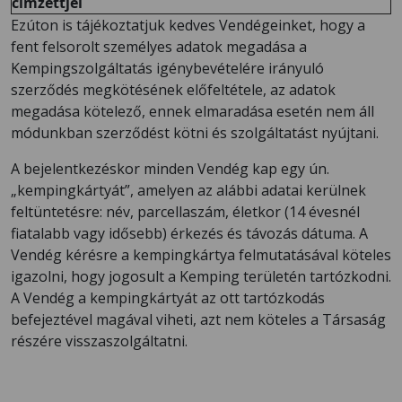
címzettjei
Ezúton is tájékoztatjuk kedves Vendégeinket, hogy a
fent felsorolt személyes adatok megadása a
Kempingszolgáltatás igénybevételére irányuló
szerződés megkötésének előfeltétele, az adatok
megadása kötelező, ennek elmaradása esetén nem áll
módunkban szerződést kötni és szolgáltatást nyújtani.
A bejelentkezéskor minden Vendég kap egy ún.
„kempingkártyát”, amelyen az alábbi adatai kerülnek
feltüntetésre: név, parcellaszám, életkor (14 évesnél
fiatalabb vagy idősebb) érkezés és távozás dátuma. A
Vendég kérésre a kempingkártya felmutatásával köteles
igazolni, hogy jogosult a Kemping területén tartózkodni.
A Vendég a kempingkártyát az ott tartózkodás
befejeztével magával viheti, azt nem köteles a Társaság
részére visszaszolgáltatni.