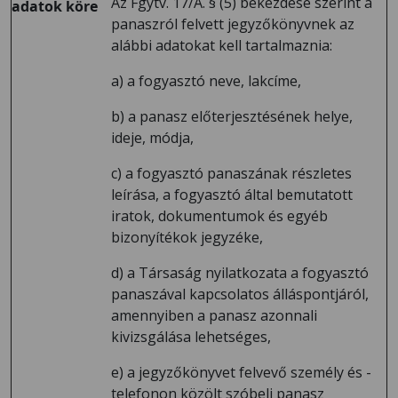
Az Fgytv. 17/A. § (5) bekezdése szerint a
adatok köre
panaszról felvett jegyzőkönyvnek az
alábbi adatokat kell tartalmaznia:
a) a fogyasztó neve, lakcíme,
b) a panasz előterjesztésének helye,
ideje, módja,
c) a fogyasztó panaszának részletes
leírása, a fogyasztó által bemutatott
iratok, dokumentumok és egyéb
bizonyítékok jegyzéke,
d) a Társaság nyilatkozata a fogyasztó
panaszával kapcsolatos álláspontjáról,
amennyiben a panasz azonnali
kivizsgálása lehetséges,
e) a jegyzőkönyvet felvevő személy és -
telefonon közölt szóbeli panasz