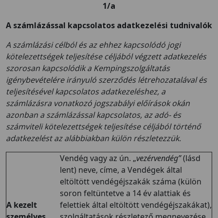
1/a
A számlázással kapcsolatos adatkezelési tudnivalók
A számlázási célból és az ehhez kapcsolódó jogi
kötelezettségek teljesítése céljából végzett adatkezelés
szorosan kapcsolódik a Kempingszolgáltatás
igénybevételére irányuló szerződés létrehozatalával és
teljesítésével kapcsolatos adatkezeléshez, a
számlázásra vonatkozó jogszabályi előírások okán
azonban a számlázással kapcsolatos, az adó- és
számviteli kötelezettségek teljesítése céljából történő
adatkezelést az alábbiakban külön részletezzük.
Vendég vagy az ún. „
vezérvendég”
(lásd
lent) neve, címe, a Vendégek által
eltöltött vendégéjszakák száma (külön
soron feltüntetve a 14 év alattiak és
A kezelt
felettiek által eltöltött vendégéjszakákat),
személyes
szolgáltatások részletező megnevezése