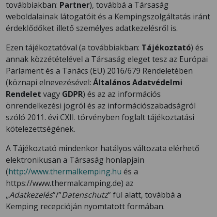
továbbiakban:
Partner
), továbbá a Társaság
weboldalainak látogatóit és a Kempingszolgáltatás iránt
érdeklődőket illető személyes adatkezelésről is.
Ezen tájékoztatóval (a továbbiakban:
Tájékoztató
) és
annak közzétételével a Társaság eleget tesz az Európai
Parlament és a Tanács (EU) 2016/679 Rendeletében
(köznapi elnevezésével:
Általános Adatvédelmi
Rendelet
vagy
GDPR
) és az az információs
önrendelkezési jogról és az információszabadságról
szóló 2011. évi CXII. törvényben foglalt tájékoztatási
kötelezettségének.
A Tájékoztató mindenkor hatályos változata elérhető
elektronikusan a Társaság honlapjain
(
http://www.thermalkemping.hu
és a
https://www.thermalcamping.de) az
„
Adatkezelés
”/”
Datenschutz
” fül alatt, továbbá a
Kemping recepcióján nyomtatott formában.