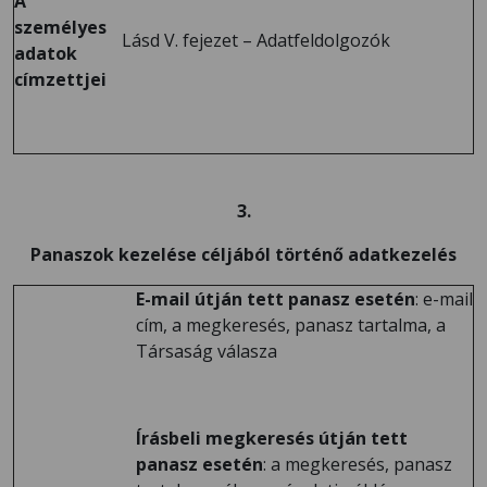
A
személyes
Lásd V. fejezet – Adatfeldolgozók
adatok
címzettjei
3.
Panaszok kezelése céljából történő adatkezelés
E-mail útján tett panasz esetén
: e-mail
cím, a megkeresés, panasz tartalma, a
Társaság válasza
Írásbeli megkeresés útján tett
panasz esetén
: a megkeresés, panasz