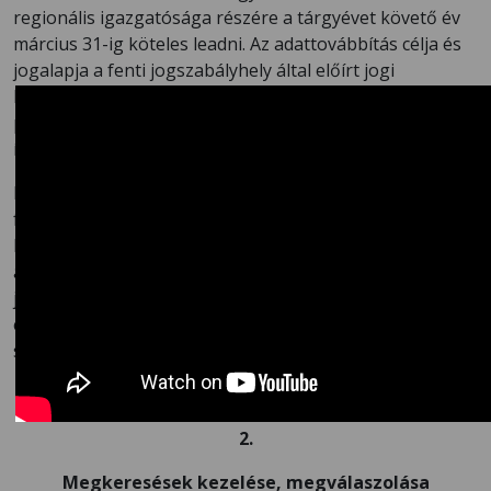
regionális igazgatósága részére a tárgyévet követő év
március 31-ig köteles leadni. Az adattovábbítás célja és
jogalapja a fenti jogszabályhely által előírt jogi
kötelezettség teljesítése (GDPR 6. cikk (1) bekezdés c)
pont). Az adatkezelés időtartamára a vendégkönyvnél
írtak irányadók.
Ezúton is tájékoztatjuk kedves Vendégeinket, hogy a
fent felsorolt személyes adatok megadása a
Kempingszolgáltatás igénybevételének előfeltétele, az
adatok megadása kötelező ahhoz, hogy fenti
jogszabályi kötelezettségeinknek eleget tudjunk tenni,
ezek elmaradása esetén nem áll módunkban
szolgáltatást nyújtani.
2.
Megkeresések kezelése, megválaszolása