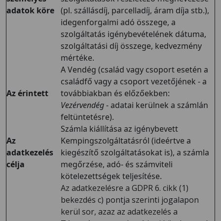
adatok köre
(pl. szállásdíj, parcelladíj, áram díja stb.),
idegenforgalmi adó összege, a
szolgáltatás igénybevételének dátuma,
szolgáltatási díj összege, kedvezmény
mértéke.
A Vendég (család vagy csoport esetén a
családfő vagy a csoport vezetőjének - a
Az érintett
továbbiakban és előzőekben:
Vezérvendég
- adatai kerülnek a számlán
feltüntetésre).
Számla kiállítása az igénybevett
Az
Kempingszolgáltatásról (ideértve a
adatkezelés
kiegészítő szolgáltatásokat is), a számla
célja
megőrzése, adó- és számviteli
kötelezettségek teljesítése.
Az adatkezelésre a GDPR 6. cikk (1)
bekezdés c) pontja szerinti jogalapon
kerül sor, azaz az adatkezelés a