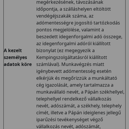
megérkezésének, távozásának
időpontja, a szálláshelyen eltöltött
vendégéjszakák száma, az
adómentességre jogosító tartózkodás
pontos megjelölése, valamint a
beszedett idegenforgalmi adó összege,
az idegenforgalmi adóról kiállított
A kezelt
bizonylat (ez megegyezik a
személyes
Kempingszolgáltatásról kiállított
adatok köre
számlával). Munkavégzés miatt
igénybevett adómentesség esetén
elkérjük és megőrizzük a munkáltató
cég igazolását, amely tartalmazza a
munkavállaló nevét, a Pápán székhellyel,
telephellyel rendelkező vállalkozás
nevét, adószámát, a székhely, telephely
címét, illetve a Pápán ideiglenes jellegű
iparűzési tevékenységet végző
vállalkozás nevét, adószámát,