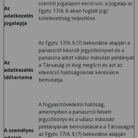
szerinti jogalapon kerül sor, a jogalap az
Az
Fgytv. 17/A. §-ában foglalt jogi
adatkezelés
kötelezettség teljesítése.
jogalapja
Az Fgytv. 17/A. § (7) bekezdése alapján a
panaszról készült jegyzőkönyvet és a
panaszra adott válasz másolati példányát
Az
a Társaság öt évig megőrzi és azt az
adatkezelés
ellenőrző hatóságoknak kérésükre
időtartama
bemutatja.
A fogyasztóvédelmi hatóság,
amennyiben a panaszról felvett
jegyzőkönyv és a válasz másolati
példányának bemutatására a Társaságot
A személyes
az Fgytv. 17/A. § (7) bekezdése alapján
adatok