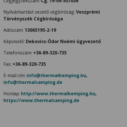
Cégjegyzékszám:
Cg. 19-09-507036
Nyilvántartást vezető cégbíróság:
Veszprémi
Törvényszék Cégbírósága
Adószám:
13065195-2-19
Képviselő:
Dekovics-Ódor Noémi
ügyvezető
Telefonszám:
+36-89-320-735
Fax:
+36-89-320-735
E-mail cím:
info@thermalkemping.hu
,
info@thermalcamping.de
Honlap:
http://www.thermalkemping.hu
,
https://www.thermalcamping.de