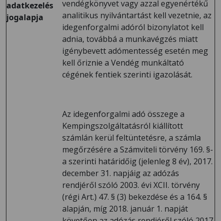
vendégkönyvet vagy azzal egyenértékű
adatkezelés
analitikus nyilvántartást kell vezetnie, az
jogalapja
idegenforgalmi adóról bizonylatot kell
adnia, továbbá a munkavégzés miatt
igénybevett adómentesség esetén meg
kell őriznie a Vendég munkáltató
cégének fentiek szerinti igazolását.
Az idegenforgalmi adó összege a
Kempingszolgáltatásról kiállított
számlán kerül feltüntetésre, a számla
megőrzésére a Számviteli törvény 169. §-
a szerinti határidőig (jelenleg 8 év), 2017.
december 31. napjáig az adózás
rendjéről szóló 2003. évi XCII. törvény
(régi Art.) 47. § (3) bekezdése és a 164. §
alapján, míg 2018. január 1. napját
követően az adózás rendjéről szóló 2017.