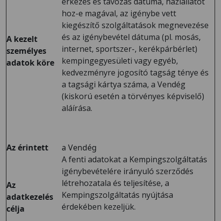
érkezés és távozás dátuma, háziállatot
hoz-e magával, az igénybe vett
kiegészítő szolgáltatások megnevezése
és az igénybevétel dátuma (pl. mosás,
A kezelt
internet, sportszer-, kerékpárbérlet)
személyes
kempingegyesületi vagy egyéb,
adatok köre
kedvezményre jogosító tagság ténye és
a tagsági kártya száma, a Vendég
(kiskorú esetén a törvényes képviselő)
aláírása.
Az érintett
a Vendég
A fenti adatokat a Kempingszolgáltatás
igénybevételére irányuló szerződés
létrehozatala és teljesítése, a
Az
Kempingszolgáltatás nyújtása
adatkezelés
érdekében kezeljük.
célja