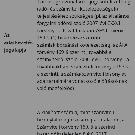
Társaságra vonatkozó jogi kötelezettség
(adó- és számviteli kötelezettségek)
teljesítéséhez szükséges (pl. az általános
forgalmi adóról szóló 2007. évi CXXVII.
törvény - a továbbiakban: ÁFA törvény -
Az
159. § (1) bekezdése szerinti
adatkezelés
számlakibocsátási kötelezettség, az ÁFA
jogalapja
törvény 169. § szerinti, továbbá a
számvitelről szóló 2000. évi C. törvény - a
továbbiakban: Számviteli törvény - 167. §-
a szerinti, a számla/számviteli bizonylat
adattartalmára vonatkozó előírásoknak
való megfelelés).
A kiállított számla, mint számviteli
bizonylat megőrzésére papír alapon, a
Számviteli törvény 169. §-a szerinti
határidőig (jelenleg 8 év), 2017.