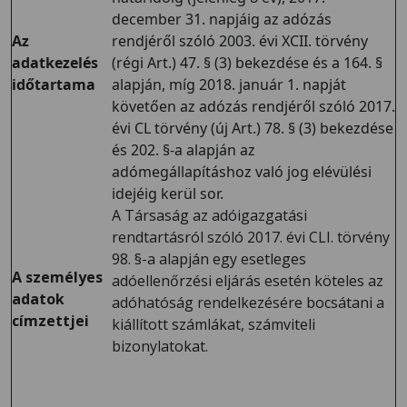
december 31. napjáig az adózás
Az
rendjéről szóló 2003. évi XCII. törvény
adatkezelés
(régi Art.) 47. § (3) bekezdése és a 164. §
időtartama
alapján, míg 2018. január 1. napját
követően az adózás rendjéről szóló 2017.
évi CL törvény (új Art.) 78. § (3) bekezdése
és 202. §-a alapján az
adómegállapításhoz való jog elévülési
idejéig kerül sor.
A Társaság az adóigazgatási
rendtartásról szóló 2017. évi CLI. törvény
98. §-a alapján egy esetleges
A személyes
adóellenőrzési eljárás esetén köteles az
adatok
adóhatóság rendelkezésére bocsátani a
címzettjei
kiállított számlákat, számviteli
bizonylatokat.