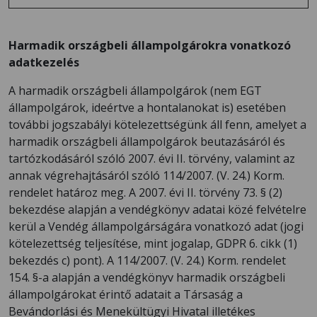
Harmadik országbeli állampolgárokra vonatkozó
adatkezelés
A harmadik országbeli állampolgárok (nem EGT
állampolgárok, ideértve a hontalanokat is) esetében
további jogszabályi kötelezettségünk áll fenn, amelyet a
harmadik országbeli állampolgárok beutazásáról és
tartózkodásáról szóló 2007. évi II. törvény, valamint az
annak végrehajtásáról szóló 114/2007. (V. 24.) Korm.
rendelet határoz meg. A 2007. évi II. törvény 73. § (2)
bekezdése alapján a vendégkönyv adatai közé felvételre
kerül a Vendég állampolgárságára vonatkozó adat (jogi
kötelezettség teljesítése, mint jogalap, GDPR 6. cikk (1)
bekezdés c) pont). A 114/2007. (V. 24.) Korm. rendelet
154. §-a alapján a vendégkönyv harmadik országbeli
állampolgárokat érintő adatait a Társaság a
Bevándorlási és Menekültügyi Hivatal illetékes