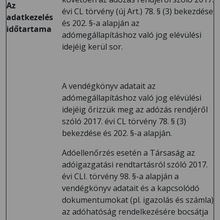
Az
évi CL törvény (új Art.) 78. § (3) bekezdése
adatkezelés
és 202. §-a alapján az
időtartama
adómegállapításhoz való jog elévülési
idejéig kerül sor.
A vendégkönyv adatait az
adómegállapításhoz való jog elévülési
idejéig őrizzük meg az adózás rendjéről
szóló 2017. évi CL törvény 78. § (3)
bekezdése és 202. §-a alapján.
Adóellenőrzés esetén a Társaság az
adóigazgatási rendtartásról szóló 2017.
évi CLI. törvény 98. §-a alapján a
vendégkönyv adatait és a kapcsolódó
dokumentumokat (pl. igazolás és számla)
az adóhatóság rendelkezésére bocsátja