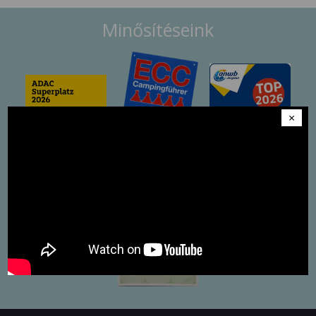
Minősítéseink
×