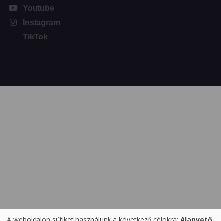
Youtube
Instagram
TikTok
A weboldalon sütiket használunk a következő célokra:
Alapvető