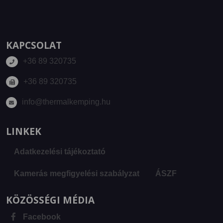
KAPCSOLAT
+36 89 320735
+36 89 320735
info@thermalkemping.hu
LINKEK
Adatkezelési tájékoztató
Kamerás megfigyelési szabályzat
ÁSZF
KÖZÖSSÉGI MÉDIA
Facebook