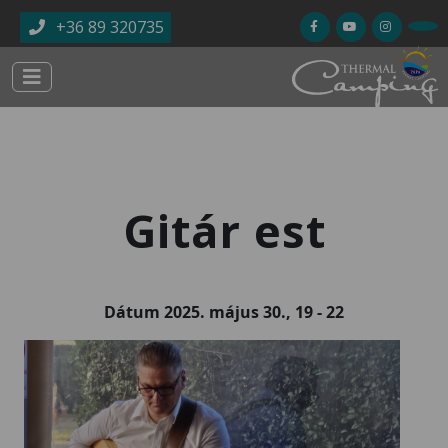
Ugrás a tartalomra
+36 89 320735
Gitár est
Dátum
2025. május 30., 19
-
22
Kép