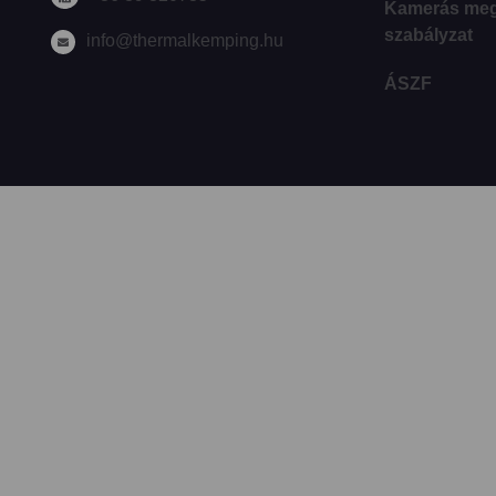
Kamerás megf
szabályzat
info@thermalkemping.hu
ÁSZF