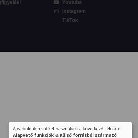
igyelési
Youtube
Instagram
TikTok
A weboldalon sütiket használunk a következő célokra:
Személyes
Alapvető funkciók & Külső forrásból származó