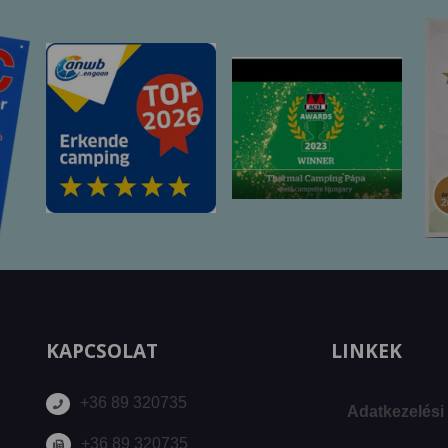
KAPCSOLAT
LINKEK
+36 89 320735
Adatkezelési 
+36 89 320735