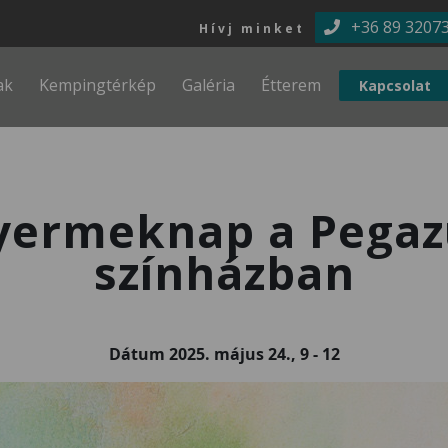
Ugrás a tartalomra
+36 89 3207
Hívj minket
ak
Kempingtérkép
Galéria
Étterem
Kapcsolat
yermeknap a Pegaz
színházban
Dátum
2025. május 24., 9
-
12