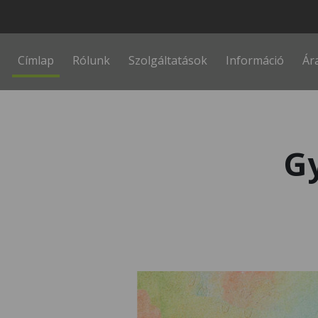
Fő navigáció
Címlap
Rólunk
Szolgáltatások
Információ
Ár
G
Kép