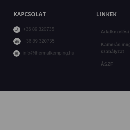
KAPCSOLAT
LINKEK
+36 89 320735
Adatkezelési 
+36 89 320735
Kamerás megf
szabályzat
info@thermalkemping.hu
ÁSZF