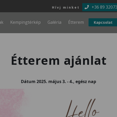
Ugrás a tartalomra
+36 89 3207
Hívj minket
ak
Kempingtérkép
Galéria
Étterem
Kapcsolat
Étterem ajánlat
Dátum
2025. május 3.
-
4., egész nap