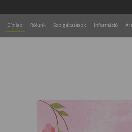
Fő navigáció
Címlap
Rólunk
Szolgáltatások
Információ
Ár
Kép