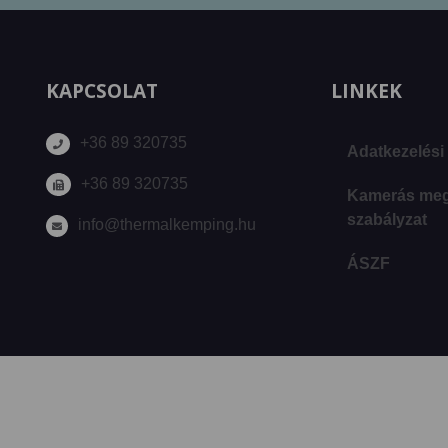
KAPCSOLAT
LINKEK
+36 89 320735
Adatkezelési 
+36 89 320735
Kamerás megf
szabályzat
info@thermalkemping.hu
ÁSZF