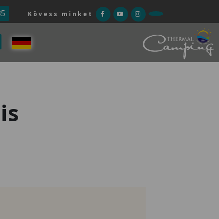
35
Kövess minket
is