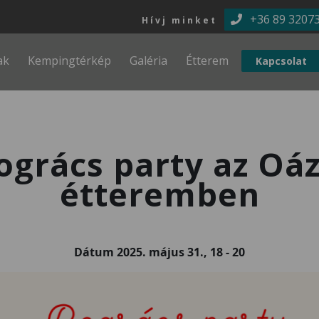
Ugrás a tartalomra
+36 89 3207
Hívj minket
ak
Kempingtérkép
Galéria
Étterem
Kapcsolat
ogrács party az Oáz
étteremben
Dátum
2025. május 31., 18
-
20