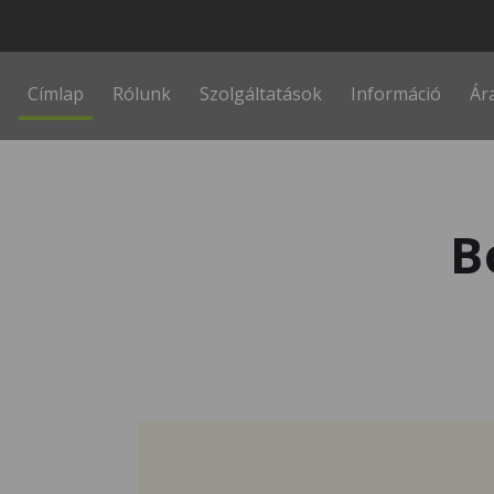
Fő navigáció
Címlap
Rólunk
Szolgáltatások
Információ
Ár
B
Kép