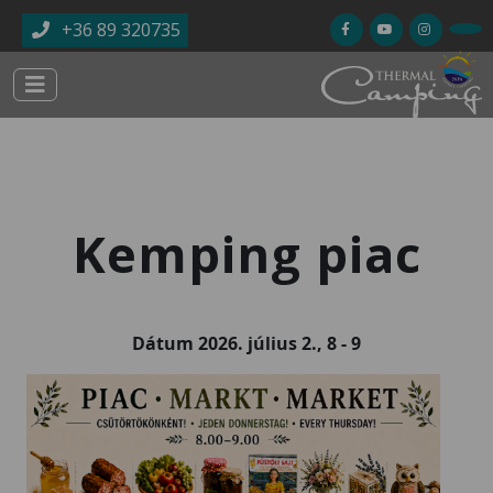
Ugrás a tartalomra
+36 89 320735
Kemping piac
Dátum
2026. július 2., 8
-
9
Kép