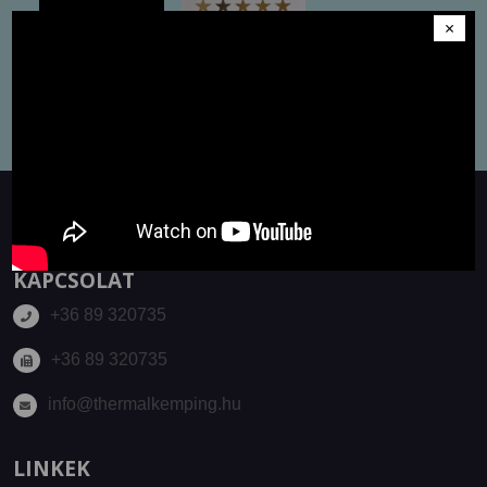
×
KAPCSOLAT
+36 89 320735
+36 89 320735
info@thermalkemping.hu
LINKEK