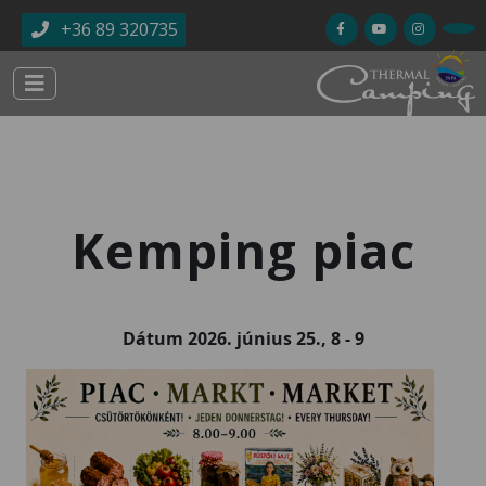
Ugrás a tartalomra
+36 89 320735
Kemping piac
Dátum
2026. június 25., 8
-
9
Kép