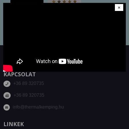
×
KAPCSOLAT
+36 89 320735
+36 89 320735
info@thermalkemping.hu
LINKEK