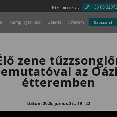
Ugrás a tartalomra
+36 89 3207
Hívj minket
ak
Kempingtérkép
Galéria
Étterem
Kapcsolat
Élő zene tűzzsonglő
emutatóval az Oáz
étteremben
Dátum
2026. június 27., 19
-
22