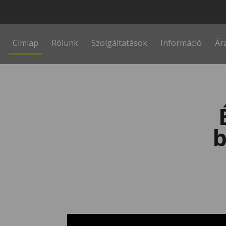
Fő navigáció
Címlap
Rólunk
Szolgáltatások
Információ
Ár
b
Kép