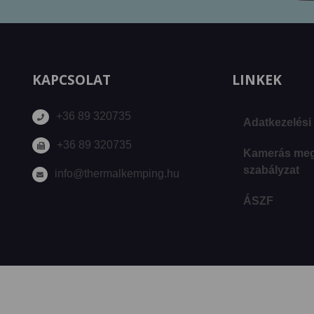
KAPCSOLAT
LINKEK
+36 89 320735
Adatkezelési 
+36 89 320735
Kamerás megf
szabályzat
info@thermalkemping.hu
ÁSZF