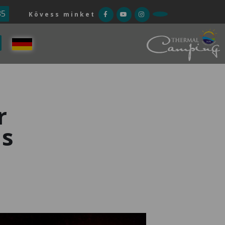
35
Kövess minket
r
is