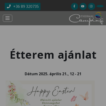
Ugrás a tartalomra
+36 89 320735
Étterem ajánlat
Dátum
2025. április 21., 12
-
21
Kép