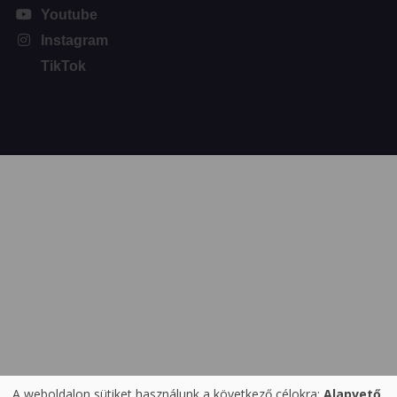
Youtube
Instagram
TikTok
A weboldalon sütiket használunk a következő célokra:
Alapvető