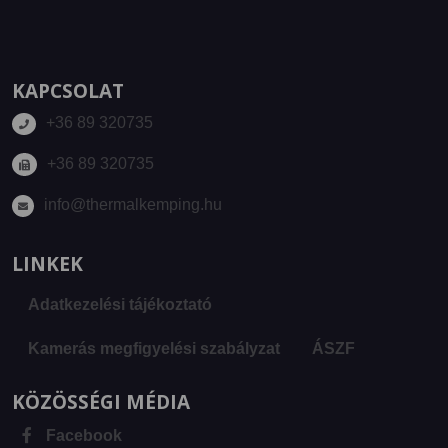
KAPCSOLAT
+36 89 320735
+36 89 320735
info@thermalkemping.hu
LINKEK
Adatkezelési tájékoztató
Kamerás megfigyelési szabályzat
ÁSZF
KÖZÖSSÉGI MÉDIA
Facebook