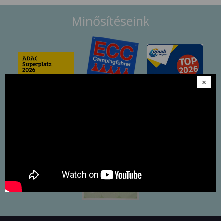
Minősítéseink
×