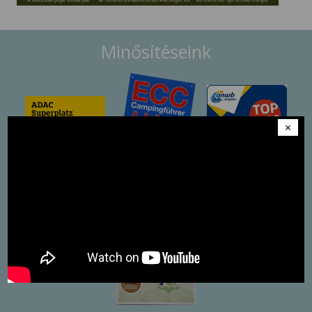
Minősítéseink
×