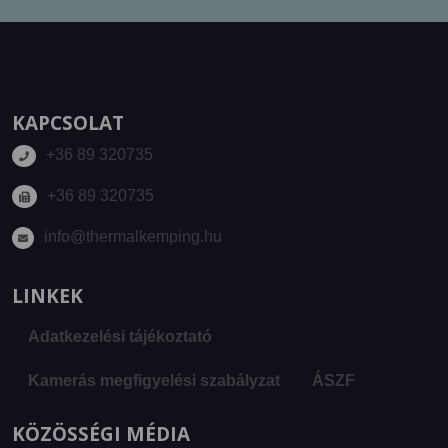
KAPCSOLAT
+36 89 320735
+36 89 320735
info@thermalkemping.hu
LINKEK
Adatkezelési tájékoztató
Kamerás megfigyelési szabályzat
ÁSZF
KÖZÖSSÉGI MÉDIA