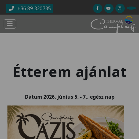
Ugrás a tartalomra
+36 89 320735
Étterem ajánlat
Dátum
2026. június 5.
-
7., egész nap
Kép