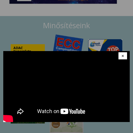
Minősítéseink
×