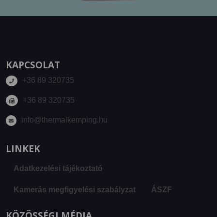
KAPCSOLAT
+36 89 320735
+36 89 320735
info@thermalkemping.hu
LINKEK
Adatkezelési tájékoztató
Kamerás megfigyelési szabályzat
ÁSZF
KÖZÖSSÉGI MÉDIA