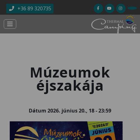
Ugrás a tartalomra
+36 89 320735
Múzeumok
éjszakája
Dátum
2026. június 20., 18
-
23:59
Kép