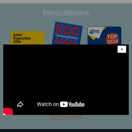
Minősítéseink
×