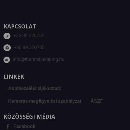
KAPCSOLAT
+36 89 320735
+36 89 320735
info@thermalkemping.hu
LINKEK
Adatkezelési tájékoztató
Kamerás megfigyelési szabályzat
ÁSZF
KÖZÖSSÉGI MÉDIA
Facebook