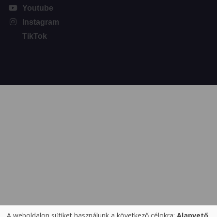
Youtube
Instagram
TikTok
A weboldalon sütiket használunk a következő célokra:
Alapvető