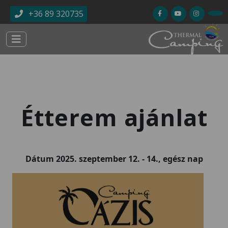
Ugrás a tartalomra
+36 89 320735
Étterem ajánlat
Dátum
2025. szeptember 12.
-
14., egész nap
Kép