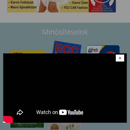
Minősítéseink
×