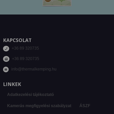
KAPCSOLAT
+36 89 320735
+36 89 320735
info@thermalkemping.hu
LINKEK
Adatkezelési tájékoztató
Kamerás megfigyelési szabályzat
ÁSZF