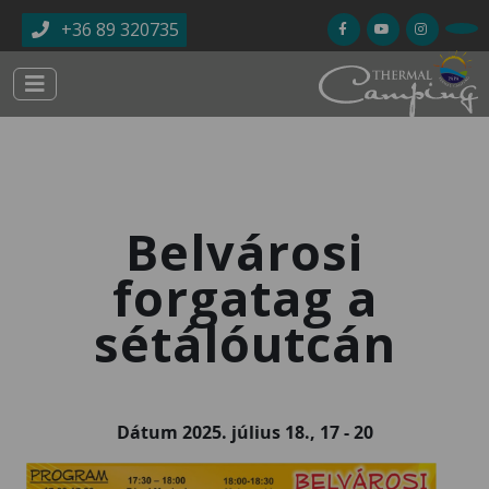
Ugrás a tartalomra
+36 89 320735
Belvárosi
forgatag a
sétálóutcán
Dátum
2025. július 18., 17
-
20
Kép