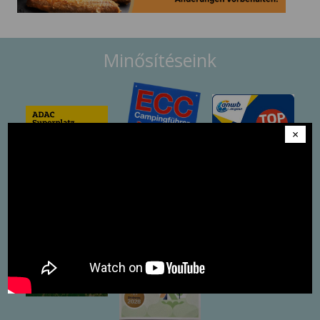
Minősítéseink
×