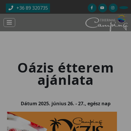
Ugrás a tartalomra
+36 89 320735
Oázis étterem
ajánlata
Dátum
2025. június 26.
-
27., egész nap
Kép