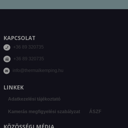
KAPCSOLAT
+36 89 320735
+36 89 320735
info@thermalkemping.hu
LINKEK
Adatkezelési tájékoztató
Kamerás megfigyelési szabályzat
ÁSZF
KÖZÖSSÉGI MÉDIA