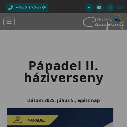
Ugrás a tartalomra
+36 89 320735
Pápadel II.
háziverseny
Dátum
2025. július 5., egész nap
Kép