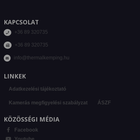
KAPCSOLAT
+36 89 320735
+36 89 320735
info@thermalkemping.hu
LINKEK
Adatkezelési tájékoztató
Kamerás megfigyelési szabályzat
ÁSZF
KÖZÖSSÉGI MÉDIA
Facebook
Youtube