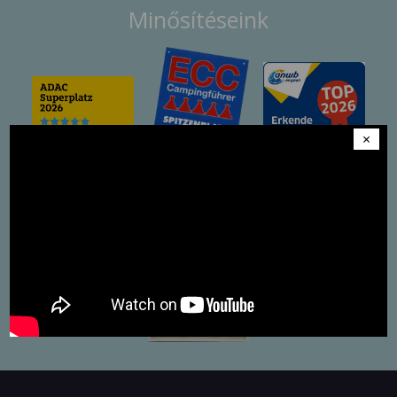
Minősítéseink
×