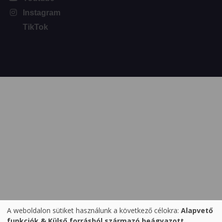
Instagram
TikTok
A weboldalon sütiket használunk a következő célokra:
Alapvető
Személyes
funkciók & Külső forrásból származó beágyazott