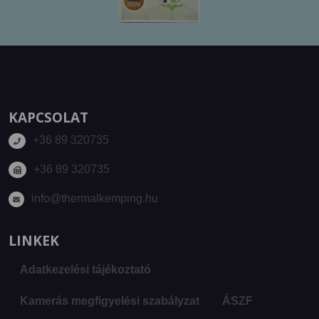
KAPCSOLAT
+36 89 320735
+36 89 320735
info@thermalkemping.hu
LINKEK
Adatkezelési tájékoztató
Kamerás megfigyelési szabályzat
ÁSZF