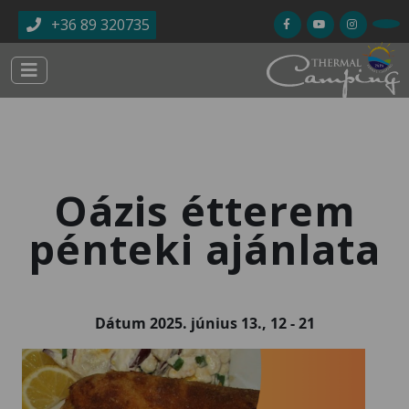
Ugrás a tartalomra
+36 89 320735
Oázis étterem
pénteki ajánlata
Dátum
2025. június 13., 12
-
21
Kép