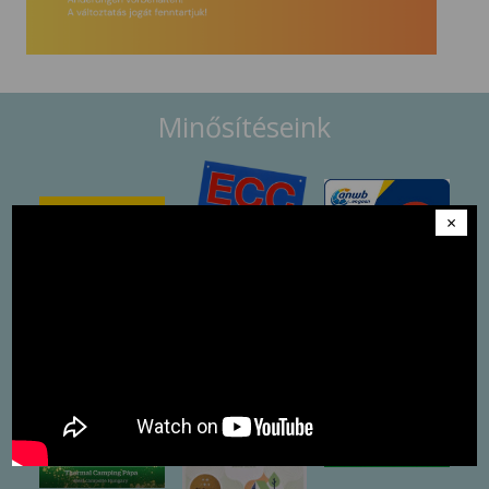
Minősítéseink
×