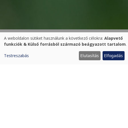
A weboldalon sütiket használunk a következő célokra:
Alapvető
Személyes
funkciók & Külső forrásból származó beágyazott tartalom
.
adatok
Termál Kemping Pápa
Testreszabás
Elutasítás
Elfogadás
és
süti
🌿
A kempingezés életérzése –
használat
természetközeli kikapcsolódás modern
köntösben
Nálunk a kempingezés nem csupán egy
szállásforma – életstílus. A természet
közelsége, a friss levegő, a reggeli
madárcsicsergés és a naplementében