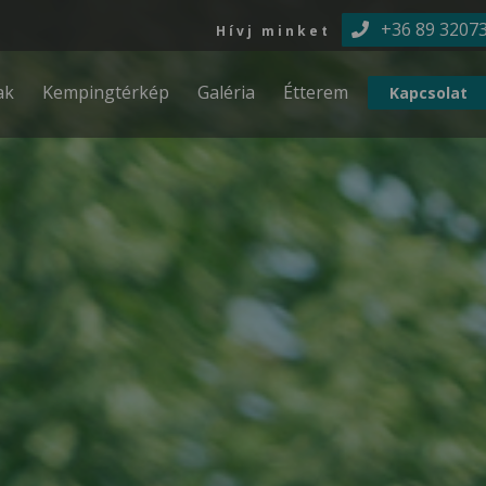
Ugrás a tartalomra
+36 89 3207
Hívj minket
ak
Kempingtérkép
Galéria
Étterem
Kapcsolat