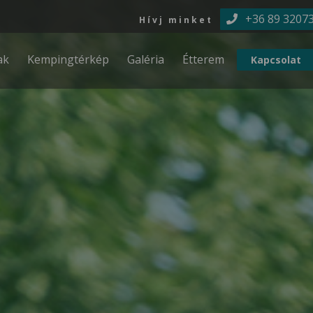
Ugrás a tartalomra
+36 89 3207
Hívj minket
ak
Kempingtérkép
Galéria
Étterem
Kapcsolat